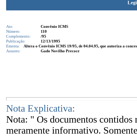
Legi
Ato:
Convênio ICMS
Número:
110
Complemento:
/95
Publicação:
12/13/1995
Ementa:
Altera o Convênio ICMS 19/95, de 04.04.95, que autoriza a conce
Assunto:
Gado Novilho Precoce
Nota Explicativa:
Nota: " Os documentos contidos n
meramente informativo. Somente 