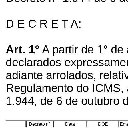
D E C R E T A:
Art. 1°
A partir de 1° de
declarados expressame
adiante arrolados, relat
Regulamento do ICMS, a
1.944, de 6 de outubro 
Decreto n°
Data
DOE
Eme