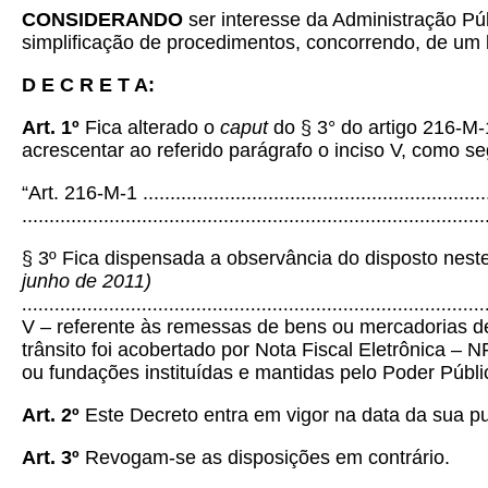
CONSIDERANDO
ser interesse da Administração Pú
simplificação de procedimentos, concorrendo, de um l
D E C R E T A:
Art. 1º
Fica alterado o
caput
do § 3° do artigo 216-M
acrescentar ao referido parágrafo o inciso V, como s
“Art. 216-M-1 .................................................................
.....................................................................................
§ 3º Fica dispensada a observância do disposto nest
junho de 2011)
.....................................................................................
V – referente às remessas de bens ou mercadorias de 
trânsito foi acobertado por Nota Fiscal Eletrônica – N
ou fundações instituídas e mantidas pelo Poder Públ
Art. 2º
Este Decreto entra em vigor na data da sua pu
Art. 3º
Revogam-se as disposições em contrário.