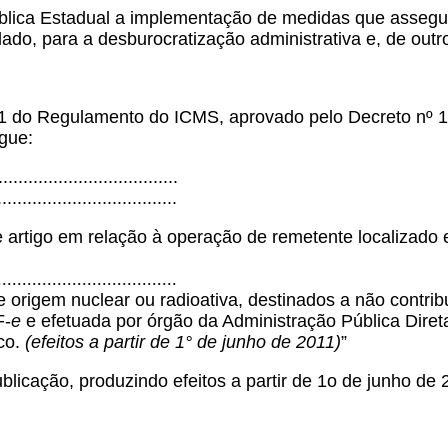
blica Estadual a implementação de medidas que assegure
ado, para a desburocratização administrativa e, de outr
-1 do Regulamento do ICMS, aprovado pelo Decreto nº 1
egue:
..................................
....................................
e artigo em relação à operação de remetente localizado
....................................
origem nuclear ou radioativa, destinados a não contrib
F-
e
e efetuada por órgão da Administração Pública Direta
ico.
(efeitos a partir de 1° de junho de 2011)
”
blicação, produzindo efeitos a partir de 1o de junho de 