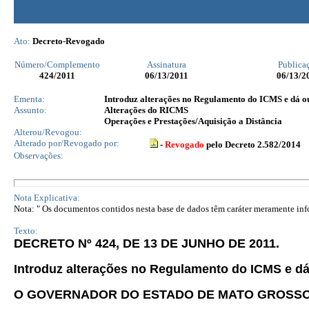
Ato:
Decreto-Revogado
Número/Complemento
Assinatura
Publica
424
/2011
06/13/2011
06/13/2
Ementa:
Introduz alterações no Regulamento do ICMS e dá ou
Assunto:
Alterações do RICMS
Operações e Prestações/Aquisição a Distância
Alterou/Revogou:
Alterado por/Revogado por:
-
Revogado
pelo Decreto 2.582/2014
Observações:
Nota Explicativa:
Nota: " Os documentos contidos nesta base de dados têm caráter meramente infor
Texto:
DECRETO Nº 424, DE 13 DE JUNHO DE 2011.
Introduz alterações no Regulamento do ICMS e dá
O GOVERNADOR DO ESTADO DE MATO GROSS