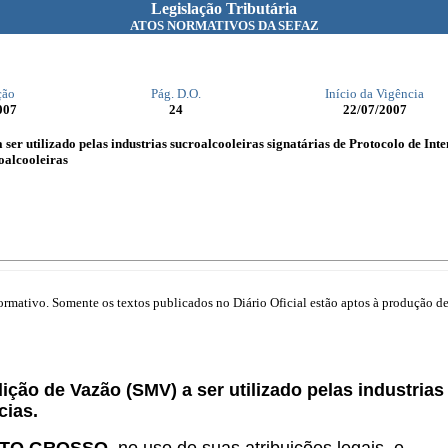
Legislação Tributária
ATOS NORMATIVOS DA SEFAZ
ção
Pág. D.O.
Início da Vigência
007
24
22/07/2007
er utilizado pelas industrias sucroalcooleiras signatárias de Protocolo de Inte
oalcooleiras
mativo. Somente os textos publicados no Diário Oficial estão aptos à produção de 
ção de Vazão (SMV) a ser utilizado pelas industrias
cias.