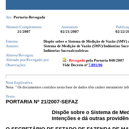
Ato:
Portaria-Revogada
Número/Complemento
Assinatura
Publica
21
/2007
02/21/2007
02/22/2
Ementa:
Dispõe sobre o Sistema de Medição de Vazão (SMV) a s
Assunto:
Sistema de Medição de Vazão (SMV)/Indústrias Sucr
Indústrias Sucroalcooleiras
Alterou/Revogou:
Alterado por/Revogado por:
-
Revogada
pela Portaria 040/2007
Observações:
Vide Decreto nº
7.891/06
Nota Explicativa:
Nota: " Os documentos contidos nesta base de dados têm caráter meramente infor
Texto:
PORTARIA Nº 21/2007-SEFAZ
Dispõe sobre o Sistema de Medi
Intenções e dá outras providên