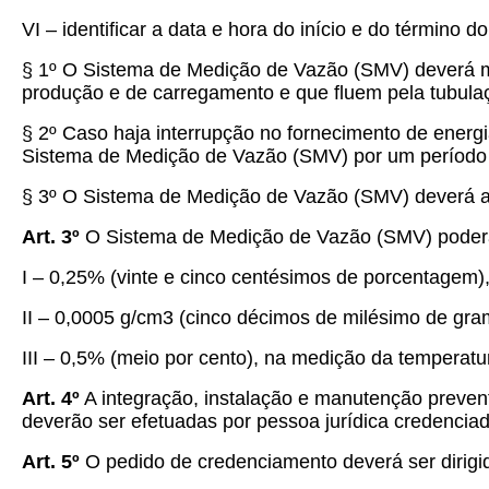
VI – identificar a data e hora do início e do término 
§ 1º O Sistema de Medição de Vazão (SMV) deverá med
produção e de carregamento e que fluem pela tubulaçã
§ 2º Caso haja interrupção no fornecimento de energia
Sistema de Medição de Vazão (SMV) por um período 
§ 3º
O Sistema de Medição de Vazão (SMV) deverá ai
Art. 3º
O Sistema de Medição de Vazão (SMV) poderá
I –
0,25% (vinte e cinco centésimos de porcentagem)
II –
0,0005 g/cm3 (cinco décimos de milésimo de gram
III –
0,5% (meio por cento), na medição da temperatu
Art. 4º
A integração, instalação e manutenção preven
deverão ser efetuadas por pessoa jurídica credenci
Art. 5º
O pedido de credenciamento deverá ser dirigi