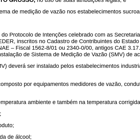
ATO GROSSO,
no uso de suas atribuições legais, e
stema de medição de vazão nos estabelecimentos sucroalc
s do Protocolo de Intenções celebrado com as Secretaria
DER, inscritos no Cadastro de Contribuintes do Estado
AE – Fiscal 1562-8/01 ou 2340-0/00, antigos CAE 3.17.0
instalação de Sistema de Medição de Vazão (SMV) de aco
 deverá ser instalado pelos estabelecimentos industria
posto por equipamentos medidores de vazão, condutiví
emperatura ambiente e também na temperatura corrigida 
;
roduto;
da de álcool;