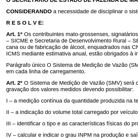
O SECRETÁRIO DE ESTADO DE FAZENDA DE M
CONSIDERANDO
a necessidade de disciplinar o si
R E S O L V E:
Art. 1º
Os contribuintes mato-grossenses, signatário
– SICME e Secretaria de Desenvolvimento Rural – SE
cana ou de fabricação de álcool, enquadrados nas CN
ICMS mediante estimativa anual, estão obrigados à 
Parágrafo único O Sistema de Medição de Vazão (SMV)
em cada linha de carregamento.
Art. 2º
O Sistema de Medição de Vazão (SMV) será com
gravação dos valores medidos devendo possibilitar:
I – a medição contínua da quantidade produzida na t
II – a indicação do volume total carregado por veículo
III – identificar o tipo e as características físicas do p
IV – calcular e indicar o grau INPM na produção e saí