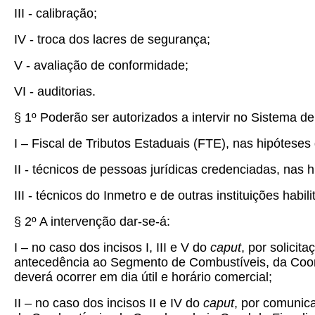
III - calibração;
IV - troca dos lacres de segurança;
V - avaliação de conformidade;
VI - auditorias.
§ 1º Poderão ser autorizados a intervir no Sistema 
I – Fiscal de Tributos Estaduais (FTE), nas hipóteses
II - técnicos de pessoas jurídicas credenciadas, nas h
III - técnicos do Inmetro e de outras instituições habi
§ 2º A intervenção dar-se-á:
I – no caso dos incisos I, III e V do
caput
, por solici
antecedência ao Segmento de Combustíveis, da Coorde
deverá ocorrer em dia útil e horário comercial;
II – no caso dos incisos II e IV do
caput
, por comunic