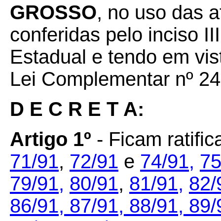
GROSSO
, no uso das a
conferidas pelo inciso II
Estadual e tendo em vist
Lei Complementar nº 24,
D E C R E T A:
Artigo 1º
- Ficam ratif
71/91
,
72/91
e
74/91,
75
79/91,
80/91
,
81/91,
82/
86/91,
87/91,
88/91,
89/