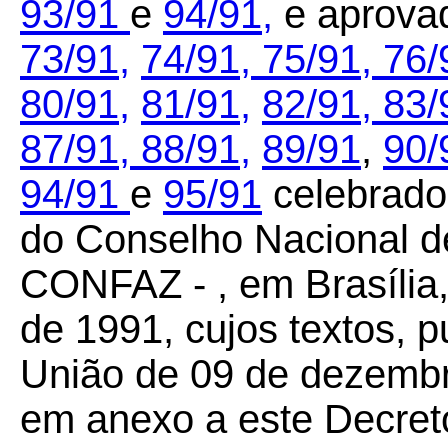
93/91
e
94/91,
e aprova
73/91,
74/91,
75/91,
76/
80/91,
81/91,
82/91,
83/
87/91,
88/91,
89/91
,
90/
94/91
e
95/91
celebrado
do Conselho Nacional de
CONFAZ - , em Brasília
de 1991, cujos textos, p
União de 09 de dezembr
em anexo a este Decret