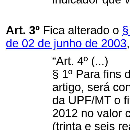
Art. 3º
Fica alterado o
§
de 02 de junho de 2003
“Art. 4º (...)
§ 1º Para fins 
artigo, será c
da UPF/MT o fi
2012 no valor 
(trinta e seis r