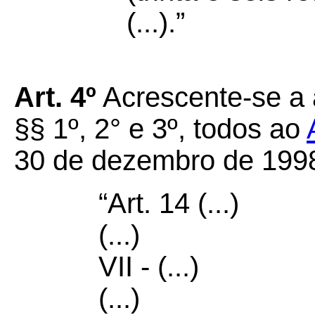
(...).”
Art. 4º
Acrescente-se a a
§§ 1º, 2° e 3º, todos ao
30 de dezembro de 1998
“Art. 14 (...)
(...)
VII - (...)
(...)