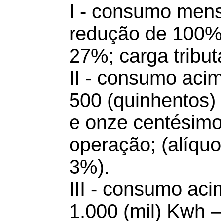
I - consumo mens
redução de 100% 
27%; carga tributá
II - consumo acim
500 (quinhentos)
e onze centésimo
operação; (alíquo
3%).
III - consumo aci
1.000 (mil) Kwh –