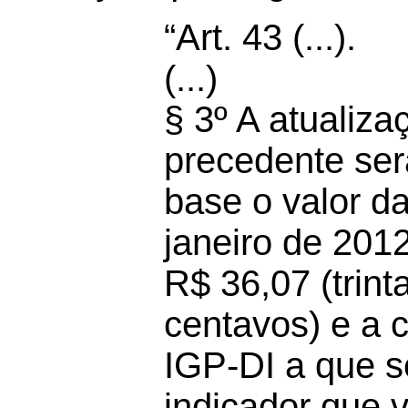
“Art. 43 (...).
(...)
§ 3º A atualiza
precedente ser
base o valor d
janeiro de 201
R$ 36,07 (trint
centavos) e a 
IGP-DI a que se
indicador que vi