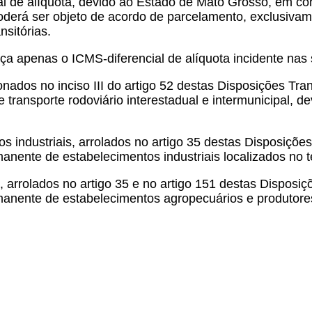
ial de alíquota, devido ao Estado de Mato Grosso, em co
oderá ser objeto de acordo de parcelamento, exclusivam
nsitórias.
nça apenas o ICMS-diferencial de alíquota incidente nas
ados no inciso III do artigo 52 destas Disposições Trans
ransporte rodoviário interestadual e intermunicipal, de
 industriais, arrolados no artigo 35 destas Disposições
anente de estabelecimentos industriais localizados no t
 arrolados no artigo 35 e no artigo 151 destas Disposiçõ
manente de estabelecimentos agropecuários e produtores