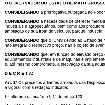
O GOVERNADOR DO ESTADO DE MATO GROSS
CONSIDERANDO
a prerrogativa outorgada ao Poder
CONSIDERANDO
a necessidade de oferecer mecani
industriais e agropecuários, bem como aos produtore
ampliação de sua frota de veículos, parque industria
CONSIDERANDO
que o ICMS devido ao Estado de Ma
não integrar o respectivo preço, não é objeto de even
CONSIDERANDO
que, em função do elevado preço 
equipamentos industriais e de máquinas e implementos
e, até mesmo compromete, a efetivação da sua aquis
D E C R E T A:
Art. 1º
Os preceitos adiantes arrolados das Disposiç
a vigorar com a redação indicada:
I –
alterado o
caput
e o § 1° do artigo 123: