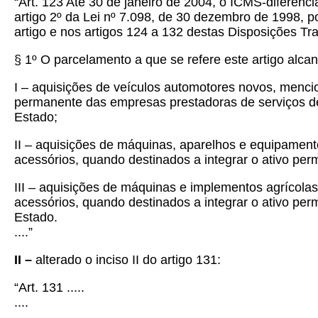
“Art. 123 Até 30 de janeiro de 2004, o ICMS-diferenc
artigo 2º da Lei nº 7.098, de 30 dezembro de 1998, p
artigo e nos artigos 124 a 132 destas Disposições Tra
§ 1º O parcelamento a que se refere este artigo alca
I – aquisições de veículos automotores novos, mencion
permanente das empresas prestadoras de serviços de t
Estado;
II – aquisições de máquinas, aparelhos e equipamentos
acessórios, quando destinados a integrar o ativo perm
III – aquisições de máquinas e implementos agrícolas,
acessórios, quando destinados a integrar o ativo per
Estado.
....”
II –
alterado o inciso II do artigo 131:
“Art. 131 .....
....