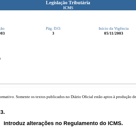
Legislação Tributária
ICMS
ção
Pág. D.O.
Início da Vigência
003
3
05/11/2003
s
mativo. Somente os textos publicados no Diário Oficial estão aptos à produção de 
3.
Introduz alterações no Regulamento do ICMS.