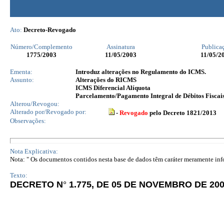
Ato:
Decreto-Revogado
Número/Complemento
Assinatura
Publica
1775
/2003
11/05/2003
11/05/2
Ementa:
Introduz alterações no Regulamento do ICMS.
Assunto:
Alterações do RICMS
ICMS Diferencial Alíquota
Parcelamento/Pagamento Integral de Débitos Fiscai
Alterou/Revogou:
Alterado por/Revogado por:
-
Revogado
pelo Decreto 1821/2013
Observações:
Nota Explicativa:
Nota: " Os documentos contidos nesta base de dados têm caráter meramente infor
Texto:
DECRETO N
°
1.775, DE 05 DE NOVEMBRO DE 200