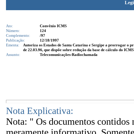
Legi
Ato:
Convênio ICMS
Número:
124
Complemento:
/97
Publicação:
12/18/1997
Ementa:
Autoriza os Estados de Santa Catarina e Sergipe a prorrogar o pr
de 22.03.96, que dispõe sobre redução da base de cálculo do ICMS
Assunto:
Telecomunicações-Radiochamada
Nota Explicativa:
Nota: " Os documentos contidos n
meramente informativo. Somente 