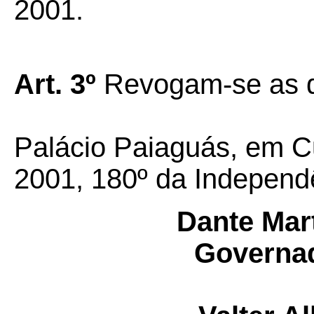
2001.
Art. 3º
Revogam-se as d
Palácio Paiaguás, em C
2001, 180º da Independê
Dante Mart
Governad