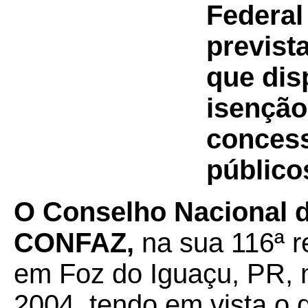
Federal
previst
que dis
isenção
concess
públicos
O Conselho Nacional de
CONFAZ,
na sua 116ª r
em Foz do Iguaçu, PR, 
2004, tendo em vista o 