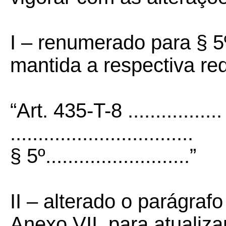
I –
renumerado para § 5º
mantida a respectiva r
“Art. 435-T-8 .................
.................................
§ 5º..........................”
II –
alterado o parágrafo
Anexo VII, para atualiza