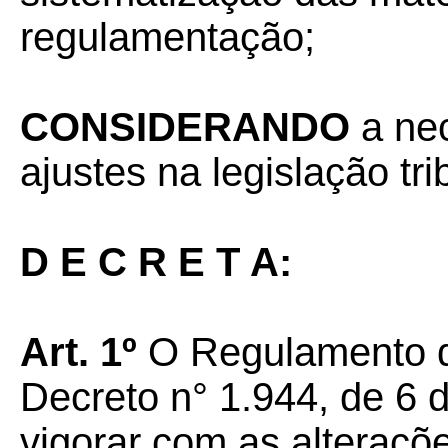
regulamentação;
CONSIDERANDO
a ne
ajustes na legislação tr
D E C R E T A:
Art. 1º
O Regulamento d
Decreto n° 1.944, de 6 
vigorar com as alteraç