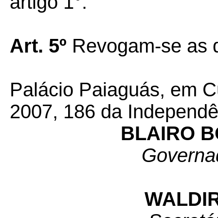
artigo 1°.
Art. 5º
Revogam-se as d
Palácio Paiaguás, em Cu
2007, 186 da Independê
BLAIRO 
Governa
WALDIR