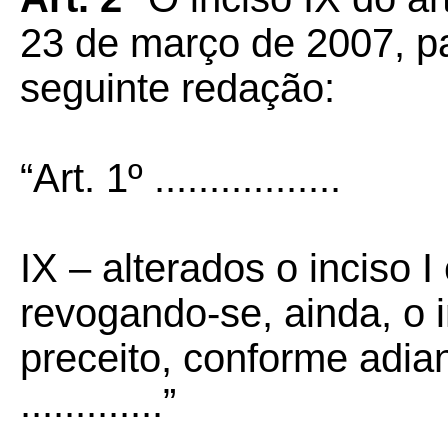
23 de março de 2007, p
seguinte redação:
“Art. 1º .................
IX – alterados o inciso I
revogando-se, ainda, o 
preceito, conforme adian
.............”