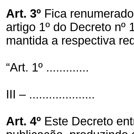
Art. 3º
Fica renumerado p
artigo 1º do Decreto nº
mantida a respectiva r
“Art. 1º .............
III – ....................
Art. 4º
Este Decreto ent