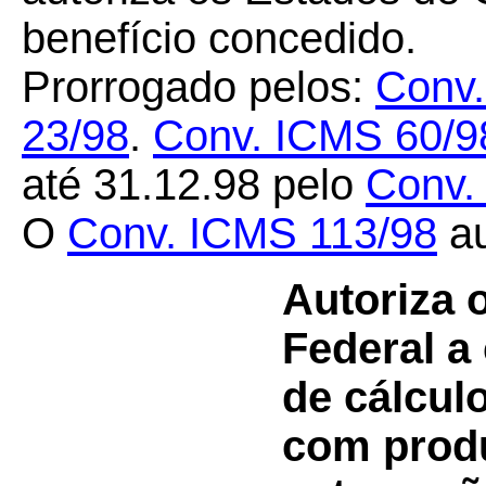
benefício concedido.
Prorrogado pelos:
Conv.
23/98
.
Conv. ICMS 60/9
até 31.12.98 pelo
Conv
O
Conv. ICMS
113/98
au
Autoriza o
Federal a
de cálcul
com produ