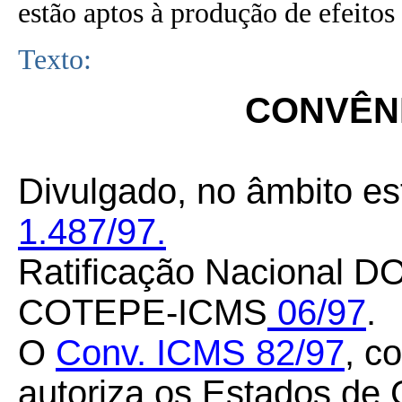
estão aptos à produção de efeitos 
Texto:
CONVÊNI
Divulgado, no âmbito es
1.487/97.
Ratificação Nacional DO
COTEPE-ICMS
06/97
.
O
Conv. ICMS
82/97
, c
autoriza os Estados de