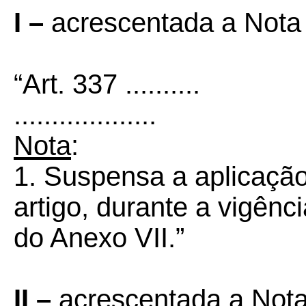
I –
acrescentada a Nota 
“Art. 337 ..........
...................
Nota
:
1. Suspensa a aplicação
artigo, durante a vigênc
do Anexo VII.”
II –
acrescentada a Nota 