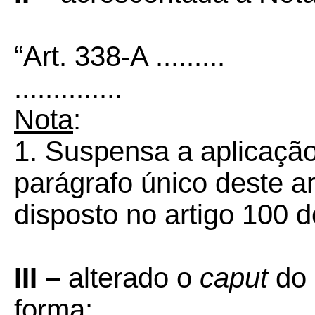
“Art. 338-A .........
..............
Nota
:
1. Suspensa a aplicaçã
parágrafo único deste ar
disposto no artigo 100 d
III –
alterado o
caput
do 
forma: