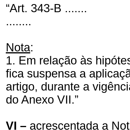
“Art. 343-B .......
........
Nota
:
1. Em relação às hipótes
fica suspensa a aplicaç
artigo, durante a vigênc
do Anexo VII.”
VI –
acrescentada a Nota