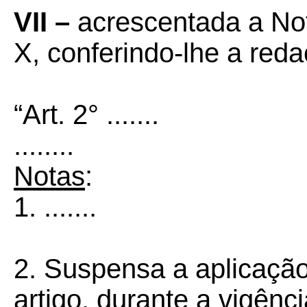
VII –
acrescentada a Not
X, conferindo-lhe a reda
“Art. 2° .......
........
Notas
:
1. .......
2. Suspensa a aplicação
artigo, durante a vigênc