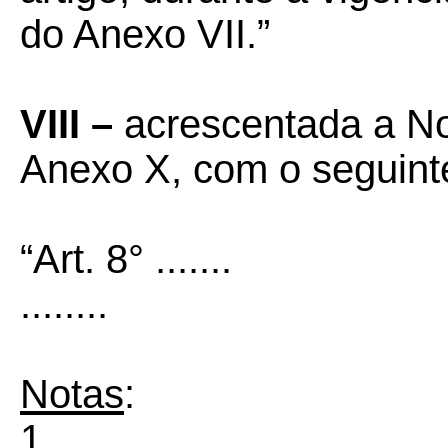
do Anexo VII.”
VIII –
acrescentada a Not
Anexo X, com o seguinte
“Art. 8° .......
........
Notas
:
1. ......