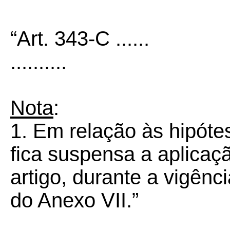
“Art. 343-C ......
..........
Nota
:
1. Em relação às hipótes
fica suspensa a aplicaç
artigo, durante a vigênc
do Anexo VII.”