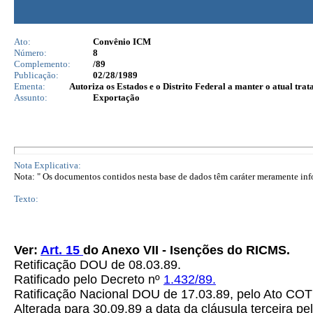
Ato:
Convênio ICM
Número:
8
Complemento:
/89
Publicação:
02/28/1989
Ementa:
Autoriza os Estados e o Distrito Federal a manter o atual tra
Assunto:
Exportação
Nota Explicativa:
Nota: " Os documentos contidos nesta base de dados têm caráter meramente infor
Texto:
Ver:
Art. 15
do Anexo VII - Isenções do RICMS.
Retificação DOU de 08.03.89.
Ratificado pelo Decreto nº
1.432/89.
Ratificação Nacional DOU de 17.03.89, pelo Ato C
Alterada para 30.09.89 a data da cláusula terceira pe