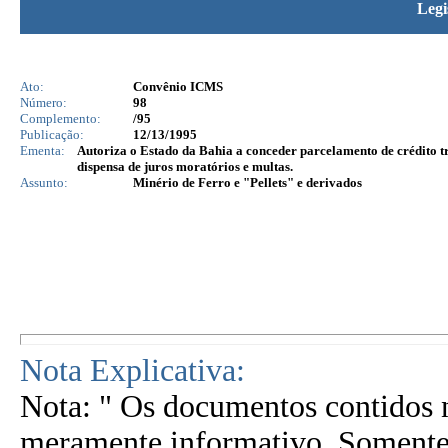
Legi
Ato:
Convênio ICMS
Número:
98
Complemento:
/95
Publicação:
12/13/1995
Ementa:
Autoriza o Estado da Bahia a conceder parcelamento de crédito tr
dispensa de juros moratórios e multas.
Assunto:
Minério de Ferro e "Pellets" e derivados
Nota Explicativa:
Nota: " Os documentos contidos n
meramente informativo. Somente 