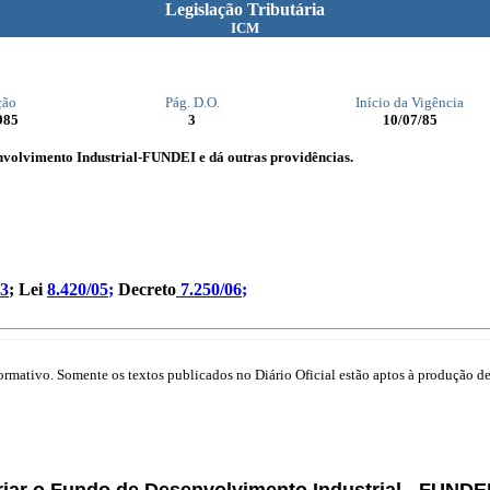
Legislação Tributária
ICM
ção
Pág. D.O.
Início da Vigência
985
3
10/07/85
nvolvimento Industrial-FUNDEI e dá outras providências.
93
; Lei
8.420/05
;
Decreto
7.250/06
;
mativo. Somente os textos publicados no Diário Oficial estão aptos à produção de 