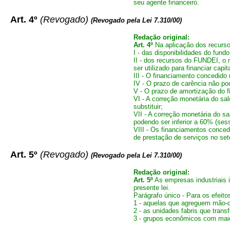
seu agente financeiro.
Art. 4º
(Revogado)
(Revogado pela Lei 7.310/00)
Redação original:
Art. 4º
Na aplicação dos recursos
I - das disponibilidades do fun
II - dos recursos do FUNDEI, o 
ser utilizado para financiar capita
III - O financiamento concedido 
IV - O prazo de carência não pod
V - O prazo de amortização do f
VI - A correção monetária do sa
substituir;
VII - A correção monetária do s
podendo ser inferior a 60% (ses
VIII - Os financiamentos conced
de prestação de serviços no seto
Art. 5º
(Revogado)
(Revogado pela Lei 7.310/00)
Redação original:
Art. 5º
As empresas industriais 
presente lei.
Parágrafo único - Para os efeito
1 - aquelas que agreguem mão-d
2 - as unidades fabris que tra
3 - grupos econômicos com maior