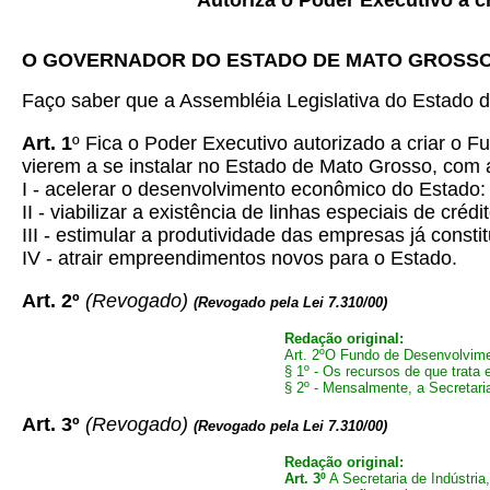
Autoriza o Poder Executivo a c
O GOVERNADOR DO ESTADO DE MATO GROSS
Faço saber que a Assembléia Legislativa do Estado d
Art. 1
º Fica o Poder Executivo autorizado a criar o 
vierem a se instalar no Estado de Mato Grosso, com a
I - acelerar o desenvolvimento econômico do Estado:
II - viabilizar a existência de linhas especiais de crédit
III - estimular a produtividade das empresas já consti
IV - atrair empreendimentos novos para o Estado.
Art. 2º
(Revogado)
(
Revogado pela Lei 7.310/00)
Redação original:
Art. 2ºO Fundo de Desenvolvimen
§ 1º - Os recursos de que trata 
§ 2º - Mensalmente, a Secretari
Art. 3º
(Revogado)
(Revogado pela Lei 7.310/00)
Redação original:
Art. 3º
A Secretaria de Indústri