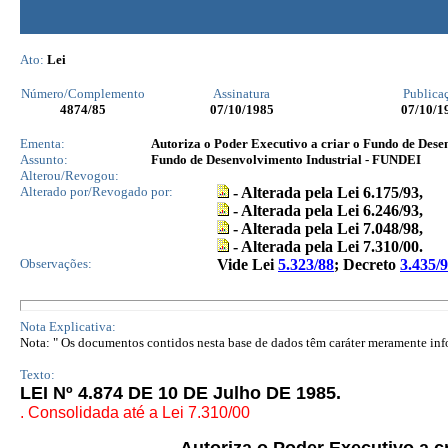
Ato:
Lei
Número/Complemento
Assinatura
Publica
4874
/85
07/10/1985
07/10/1
Ementa:
Autoriza o Poder Executivo a criar o Fundo de Dese
Assunto:
Fundo de Desenvolvimento Industrial - FUNDEI
Alterou/Revogou:
Alterado por/Revogado por:
- Alterada pela Lei 6.175/93,
- Alterada pela Lei 6.246/93,
- Alterada pela Lei 7.048/98,
- Alterada pela Lei 7.310/00.
Observações:
Vide Lei
5.323/88
; Decreto
3.435/
Nota Explicativa:
Nota: " Os documentos contidos nesta base de dados têm caráter meramente infor
Texto:
LEI Nº 4.874 DE 10 DE Julho DE 1985.
. Consolidada até a Lei 7.310/00