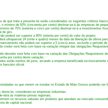
 de que trata a presente lei serão considerados os seguintes critérios básic
do, o mínimo de 50% (cincoenta por cento) destinar-se-á às empresas de peque
mínimo de 75% (setenta e cinco por cento) destinar-se-á a investimentos fix
l de giro.
não poderá ser superior a 80% (oitenta por cento) do valor do projeto;
erá ultrapassar 24 (vinte e quatro) meses da data da liberação da última par
inanciamento não poderá ser superior a 5 (cinco) anos, excluído o período de
ldo credor será feita com base na variação integral das obrigações Reajustáv
aldo devedor será feita com base na variação das Obrigações Reajustáveis do 
senta por cento) desta variação;
idos estão isentos de juros, arcando a empresa beneficiada exclusivamente 
r bancário oficial.
instaladas ou que vierem se instalar no Estado de Mato Grosso poderão ser 
s desta lei, consideram-se empresas industriais:
e-obra às matérias-primas regionais;
nsformem os recursos naturais em produtos que atendam ao mercado consumido
ia de capital nacional.