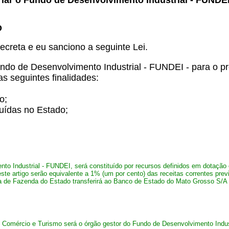
riar o Fundo de Desenvolvimento Industrial - FUNDEI 
O
ecreta e eu sanciono a seguinte Lei.
Fundo de Desenvolvimento Industrial - FUNDEI - para o p
s seguintes finalidades:
o;
tuídas no Estado;
to Industrial - FUNDEI, será constituído por recursos definidos em dotação o
este artigo serão equivalente a 1% (um por cento) das receitas correntes prev
a de Fazenda do Estado transferirá ao Banco de Estado do Mato Grosso S/A -
a, Comércio e Turismo será o órgão gestor do Fundo de Desenvolvimento Ind