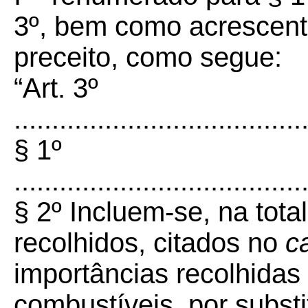
3º, bem como acrescen
preceito, como segue:
“Art. 3º
......................................
§ 1º
......................................
§ 2º Incluem-se, na tota
recolhidos, citados no
c
importâncias recolhidas 
combustíveis, por substit