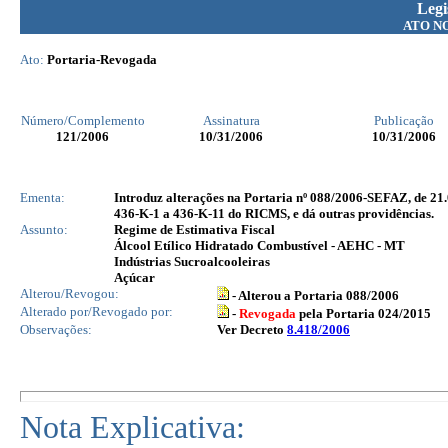
Legi
ATO N
Ato:
Portaria-Revogada
Número/Complemento
Assinatura
Publicação
121
/2006
10/31/2006
10/31/2006
Ementa:
Introduz alterações na Portaria nº 088/2006-SEFAZ, de 21.
436-K-1 a 436-K-11 do RICMS, e dá outras providências.
Assunto:
Regime de Estimativa Fiscal
Álcool Etílico Hidratado Combustível - AEHC - MT
Indústrias Sucroalcooleiras
Açúcar
Alterou/Revogou:
- Alterou a Portaria 088/2006
Alterado por/Revogado por:
-
Revogada
pela Portaria 024/2015
Observações:
Ver Decreto
8.418/2006
Nota Explicativa: