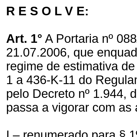
R E S O L V E:
Art. 1°
A Portaria nº 08
21.07.2006, que enquad
regime de estimativa de
1 a 436-K-11 do Regul
pelo Decreto nº 1.944, 
passa a vigorar com as 
I – renumerado para § 1º