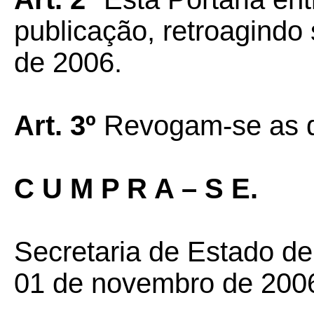
publicação, retroagindo 
de 2006.
Art. 3º
Revogam-se as d
C U M P R A – S E.
Secretaria de Estado d
01 de novembro de 200