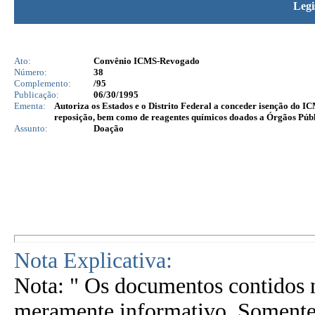
Legi
Ato:
Convênio ICMS-Revogado
Número:
38
Complemento:
/95
Publicação:
06/30/1995
Ementa:
Autoriza os Estados e o Distrito Federal a conceder isenção do IC
reposição, bem como de reagentes químicos doados a Órgãos Públ
Assunto:
Doação
Nota Explicativa:
Nota: " Os documentos contidos n
meramente informativo. Somente 