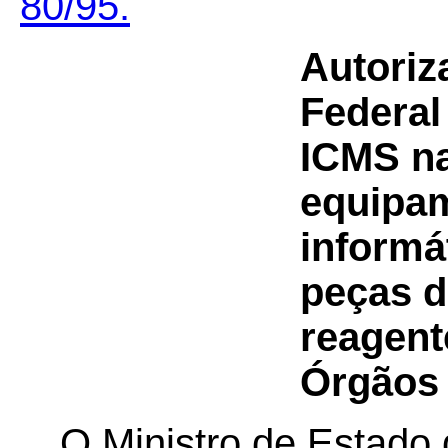
80/95.
Autoriz
Federal
ICMS na
equipam
informá
peças d
reagent
Órgãos 
O Ministro de Estado