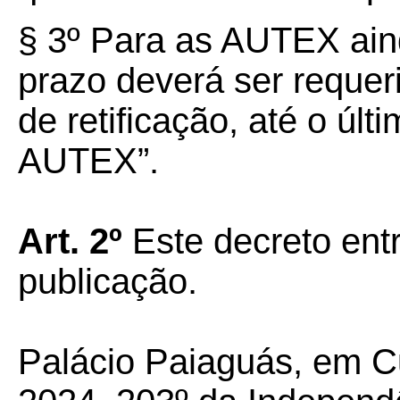
§
3º
Para as AUTEX aind
prazo deverá ser requer
de retificação, até o últ
AUTEX”.
Art.
2º
Este decreto ent
publicação.
Palácio Paiaguás, em Cu