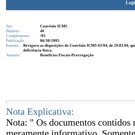
Legi
Ato:
Convênio ICMS
Número:
46
Complemento:
/95
Publicação:
06/30/1995
Ementa:
Revigora as disposições do Convênio ICMS 43/94, de 29.03.94, qu
deficiência física.
Assunto:
Benefícios Fiscais-Prorrogação
Nota Explicativa:
Nota: " Os documentos contidos n
meramente informativo. Somente 