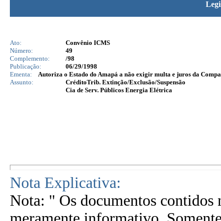
Legi
Ato:
Convênio ICMS
Número:
49
Complemento:
/98
Publicação:
06/29/1998
Ementa:
Autoriza o Estado do Amapá a não exigir multa e juros da Compan
Assunto:
CréditoTrib. Extinção/Exclusão/Suspensão
Cia de Serv. Públicos Energia Elétrica
Nota Explicativa:
Nota: " Os documentos contidos n
meramente informativo. Somente 