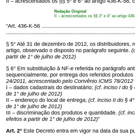
II – acrescentados os §§ 5° e 6° ao artigo 436-K-56,
Redação Original
II –
acrescentados os §§ 3° e 4° ao artigo 436
“Art. 436-K-56 ................................................................
.....................................................................................
§ 5° Até 31 de dezembro de 2012, os distribuidores,
artigo, observado o disposto no parágrafo seguinte.
(
partir de 1° de julho de 2012)
§ 6° Em substituição à NF-e referida no parágrafo an
sequencialmente, por entrega dos referidos produtos
24/2011, acrescentado pelo Convênio ICMS 78/2012 – e
I – dados cadastrais do destinatário;
(cf. inciso I do
de 1° de julho de 2012)
II – endereço do local de entrega;
(cf. inciso II do §
de 1° de julho de 2012)
III – discriminação dos produtos e quantidade.
(cf. i
efeitos a partir de 1° de julho de 2012)
”
Art. 2°
Este Decreto entra em vigor na data da sua pu