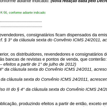
 conforme adiante indicado:
(Nova redação dada pelo Decr
-K-56, conforme adiante indicado:
.................................
....................................
 revendedores, consignatários ficam dispensados da emi
cf. § 3° da cláusula sexta do Convênio ICMS 24/2011, a
terior, os distribuidores, revendedores e consignatário
 às bancas de revistas e pontos de venda, que conterão
feitos a partir de 1° de julho de 2012)
 § 4° da cláusula sexta do Convênio ICMS 24/2011, acres
 4° da cláusula sexta do Convênio ICMS 24/2011, acresce
nciso III do § 4° da cláusula sexta do Convênio ICMS 2
blicação, produzindo efeitos a partir de então, exceto