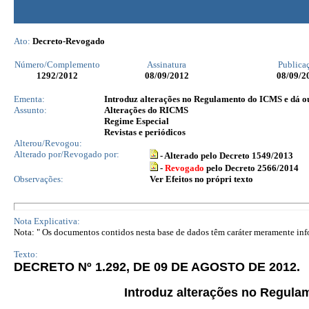
Ato:
Decreto-Revogado
Número/Complemento
Assinatura
Publica
1292
/2012
08/09/2012
08/09/2
Ementa:
Introduz alterações no Regulamento do ICMS e dá ou
Assunto:
Alterações do RICMS
Regime Especial
Revistas e periódicos
Alterou/Revogou:
Alterado por/Revogado por:
- Alterado pelo Decreto 1549/2013
-
Revogado
pelo Decreto 2566/2014
Observações:
Ver Efeitos no própri texto
Nota Explicativa:
Nota: " Os documentos contidos nesta base de dados têm caráter meramente infor
Texto:
DECRETO Nº 1.292, DE 09 DE AGOSTO DE 2012.
Introduz alterações no Regula