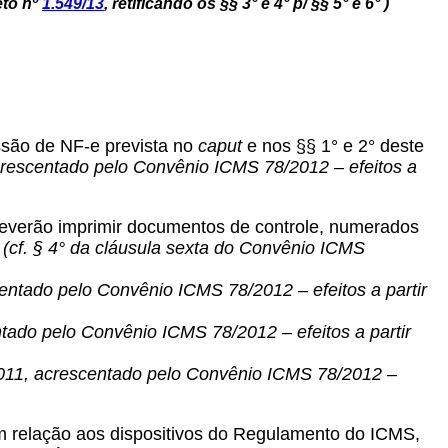
eto nº
1.549/13
, retificando os §§
3° e 4°
p/ §§ 5° e 6° )
ssão de NF-e prevista no
caput
e nos §§ 1° e 2° deste
crescentado pelo Convênio ICMS 78/2012 – efeitos a
s deverão imprimir documentos de controle, numerados
:
(cf. § 4° da cláusula sexta do Convênio ICMS
centado pelo Convênio ICMS 78/2012 – efeitos a partir
ntado pelo Convênio ICMS 78/2012 – efeitos a partir
4/2011, acrescentado pelo Convênio ICMS 78/2012 –
 em relação aos dispositivos do Regulamento do ICMS,