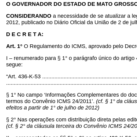
O GOVERNADOR DO ESTADO DE MATO GROSS
CONSIDERANDO
a necessidade de se atualizar a l
2012, publicado no Diário Oficial da União de 2 de jul
D E C R E T A:
Art. 1°
O Regulamento do ICMS, aprovado pelo Decreto
I – renumerado para § 1° o parágrafo único do artigo
segue:
“Art. 436-K-53 ................................................................
.....................................................................................
§ 1° No campo ‘Informações Complementares do docu
termos do Convênio ICMS 24/2011’.
(cf. § 1° da cl
efeitos a partir de 1° de julho de 2012)
§ 2° Nas operações com distribuição direta pelas edit
(cf. § 2° da cláusula terceira do Convênio ICMS 24/2