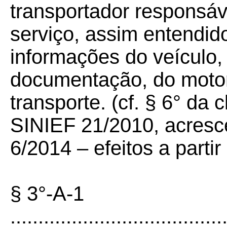
transportador responsáv
serviço, assim entendid
informações do veículo,
documentação, do motori
transporte. (cf. § 6° da 
SINIEF 21/2010, acresc
6/2014 – efeitos a parti
§ 3°-A-1
......................................