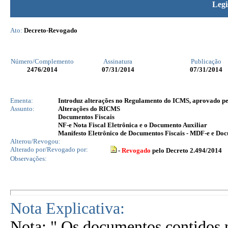
Legi
Ato:
Decreto-Revogado
Número/Complemento
Assinatura
Publicação
2476
/2014
07/31/2014
07/31/2014
Ementa:
Introduz alterações no Regulamento do ICMS, aprovado pelo
Assunto:
Alterações do RICMS
Documentos Fiscais
NF-e Nota Fiscal Eletrônica e o Documento Auxiliar
Manifesto Eletrônico de Documentos Fiscais - MDF-e e 
Alterou/Revogou:
Alterado por/Revogado por:
-
Revogado
pelo Decreto 2.494/2014
Observações:
Nota Explicativa:
Nota: " Os documentos contidos n