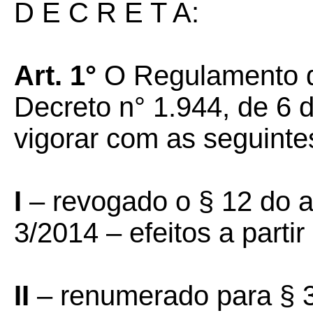
D E C R E T A:
Art. 1°
O Regulamento d
Decreto n° 1.944, de 6 
vigorar com as seguinte
I
– revogado o § 12 do ar
3/2014 – efeitos a parti
II
– renumerado para § 3°