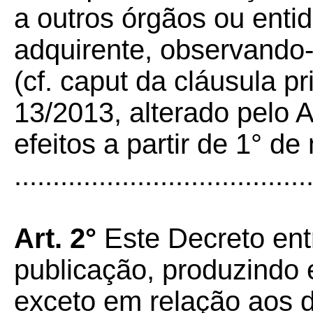
a outros órgãos ou enti
adquirente, observando-
(cf. caput da cláusula p
13/2013, alterado pelo 
efeitos a partir de 1° d
......................................
Art. 2°
Este Decreto ent
publicação, produzindo e
exceto em relação aos d