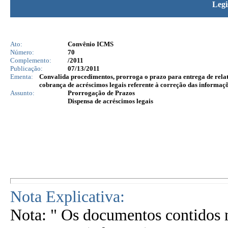
Legi
Ato:
Convênio ICMS
Número:
70
Complemento:
/2011
Publicação:
07/13/2011
Ementa:
Convalida procedimentos, prorroga o prazo para entrega de relat
cobrança de acréscimos legais referente à correção das informaçõ
Assunto:
Prorrogação de Prazos
Dispensa de acréscimos legais
Nota Explicativa:
Nota: " Os documentos contidos n