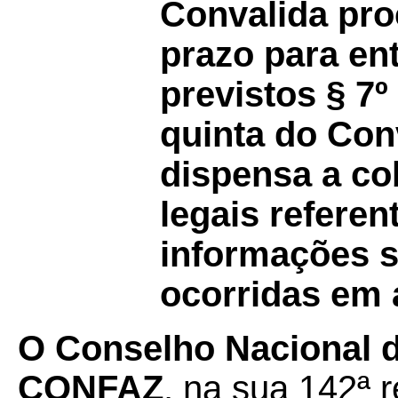
Convalida pro
prazo para ent
previstos § 7º
quinta do Co
dispensa a co
legais referen
informações 
ocorridas em a
O Conselho Nacional de
CONFAZ
, na sua 142ª r