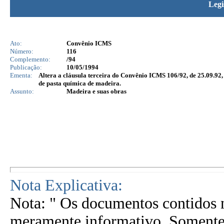
Legi
Ato:
Convênio ICMS
Número:
116
Complemento:
/94
Publicação:
10/05/1994
Ementa:
Altera a cláusula terceira do Convênio ICMS 106/92, de 25.09.92,
de pasta química de madeira.
Assunto:
Madeira e suas obras
Nota Explicativa:
Nota: " Os documentos contidos n
meramente informativo. Somente 