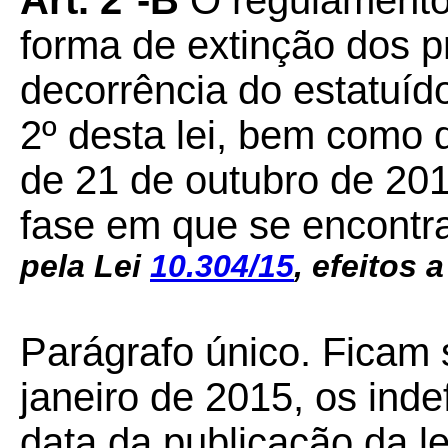
Art. 2º-B
O regulamento 
forma de extinção dos 
decorrência do estatuído
2º desta lei, bem como d
de 21 de outubro de 20
fase em que se encont
pela Lei
10.304/15
, efeitos a
Parágrafo único.
Ficam s
janeiro de 2015, os inde
data da publicação da le