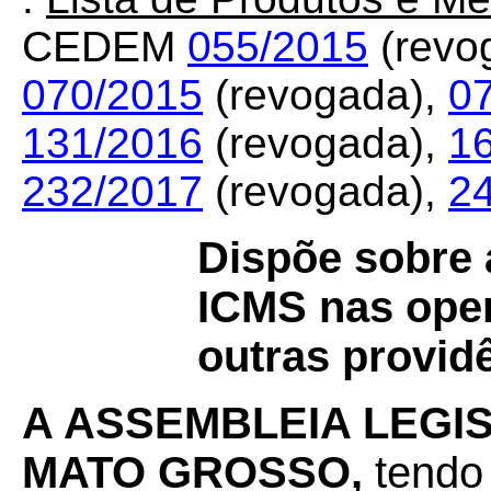
CEDEM
055/2015
(revo
070/2015
(revogada),
0
131/2016
(revogada),
1
232/2017
(revogada),
2
Dispõe sobre a
ICMS nas oper
outras provid
A ASSEMBLEIA LEGI
MATO GROSSO,
tendo 