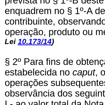
prevista no § 1º-B deste
enquadrem no § 1º-A des
contribuinte, observando
operação, produto ou m
Lei
10.173/14
)
§ 2º Para fins de obtençã
estabelecida no
caput
, 
operações subsequentes
observância dos seguin
I - ao valor total da Not