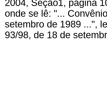
2004, Seção1, página 1
onde se lê: "... Convên
setembro de 1989 ...", l
93/98, de 18 de setembr