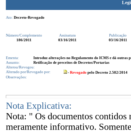
Legi
Ato:
Decreto-Revogado
Número/Complemento
Assinatura
Publicação
186
/2011
03/16/2011
03/16/2011
Ementa:
Introduz alterações no Regulamento do ICMS e dá outras p
Assunto:
Retificação de preceitos de Decretos/Portarias
Alterou/Revogou:
Alterado por/Revogado por:
-
Revogado
pelo Decreto 2.582/2014
Observações:
Nota Explicativa:
Nota: " Os documentos contidos n
meramente informativo. Somente 