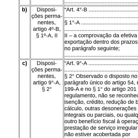
...............................................
b)
Disposi-
“Art. 4°-B ................................
ções perma-
...............................................
nentes,
§ 1°-A .....................................
artigo 4º-B,
...............................................
§ 1º-A, II
II – a comprovação da efetiva
exportação dentro dos prazos
no parágrafo seguinte;
...............................................
c)
Disposi-
“Art. 9°-A ................................
ções perma-
...............................................
nentes,
§ 2° Observado o disposto no
artigo 9°-A,
parágrafo único do artigo 54, 
§ 2°
199-A e no § 1° do artigo 201
regulamento, não se reconhe
isenção, crédito, redução de 
cálculo, outras desonerações
integrais ou parciais, ou qual
outro benefício fiscal à opera
prestação de serviço irregula
não estiver acobertada por