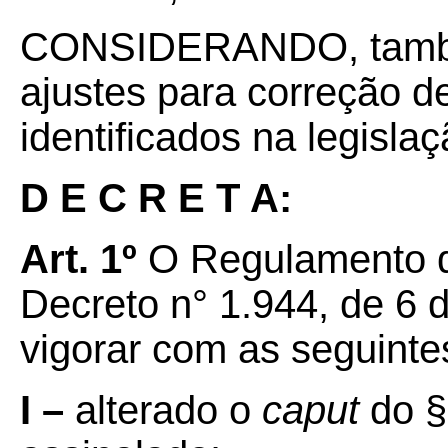
CONSIDERANDO
,
tamb
ajustes para correção d
identificados na legisla
D E C R E T A:
Art. 1º
O Regulamento d
Decreto n° 1.944, de 6 
vigorar com as seguinte
I –
alterado o
caput
do §