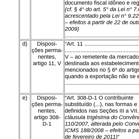
documento fiscal idôneo e reg
(cf. § 4° do art. 5° da Lei n° 7
acrescentado pela Lei n° 9.2
– efeitos a partir de 22 de ou
2009)
...............................................
d)
Disposi-
“Art. 11 ...................................
ções perma-
...............................................
nentes,
V – ao remetente da mercado
artigo 11, V
destinada aos estabelecimen
mencionados no § 6º do artigo
quando a exportação não se ef
...............................................
e)
Disposi-
“Art. 308-D-1 O contribuinte
ções perma-
substituído (...), nas formas e
nentes,
definidos nas Seções III a VII
artigo 308-
cláusula trigésima do Convê
D-1
110/2007, alterada pelo Conv
ICMS 188/2008 – efeitos a par
de fevereiro de 2011)
”