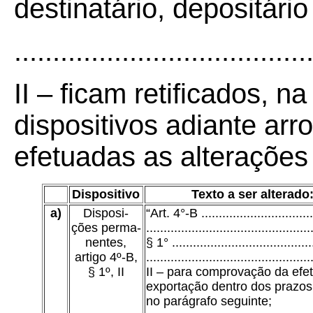
destinatário, depositári
......................................
II –
ficam retificados, na
dispositivos adiante arr
efetuadas as alterações 
Dispositivo
Texto a ser alterado
a)
Disposi-
“Art. 4°-B ................................
ções perma-
...............................................
nentes,
§ 1° ........................................
artigo 4º-B,
...............................................
§ 1º, II
II – para comprovação da efet
exportação dentro dos prazos
no parágrafo seguinte;