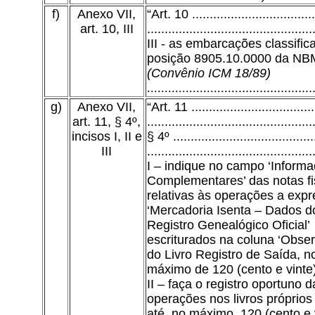
f)
Anexo VII,
“Art. 10 ...................................
art. 10, III
...............................................
III - as embarcações classifi
posição 8905.10.0000 da NB
(Convênio ICM 18/89)
..........................
.....................
g)
Anexo VII,
“Art. 11 ...................................
art. 11, § 4º,
...............................................
incisos I, II e
§ 4º ........................................
III
...............................................
I – indique no campo ‘Inform
Complementares’ das notas fi
relativas às operações a expr
‘Mercadoria Isenta – Dados d
Registro Genealógico Oficial’
escriturados na coluna ‘Obse
do Livro Registro de Saída, n
máximo de 120 (cento e vinte)
II – faça o registro oportuno d
operações nos livros próprios
até, no máximo, 120 (cento e 