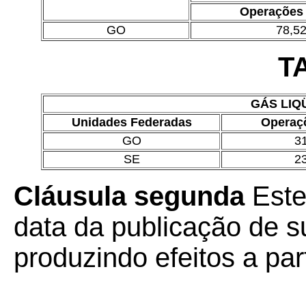
Operações 
GO
78,5
T
GÁS LIQ
Unidades Federadas
Operaçõ
GO
3
SE
2
Cláusula segunda
Este
data da publicação de su
produzindo efeitos a par