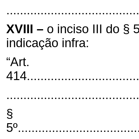
......................................
XVIII –
o inciso III do §
indicação infra:
“Art.
414..................................
......................................
§
5º....................................