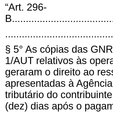
“Art. 296-
B.....................................
......................................
§ 5° As cópias das GN
1/AUT relativos às oper
geraram o direito ao re
apresentadas à Agência
tributário do contribuin
(dez) dias após o paga