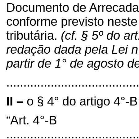
Documento de Arrecada
conforme previsto neste
tributária.
(cf. § 5º do ar
redação dada pela Lei n
partir de 1° de agosto d
......................................
II –
o § 4° do artigo 4°-B
“Art. 4°-B
......................................