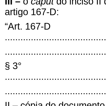
III –
o
caput
do inciso II
artigo 167-D:
“Art. 167-D
......................................
......................................
§ 3°
......................................
......................................
II – cópia do documen