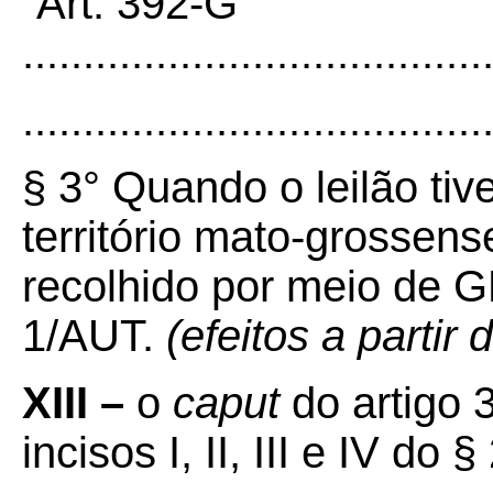
“Art. 392-G
......................................
......................................
§ 3° Quando o leilão tive
território mato-grossense
recolhido por meio de
1/AUT.
(efeitos a partir
XIII –
o
caput
do artigo 
incisos I, II, III e IV do