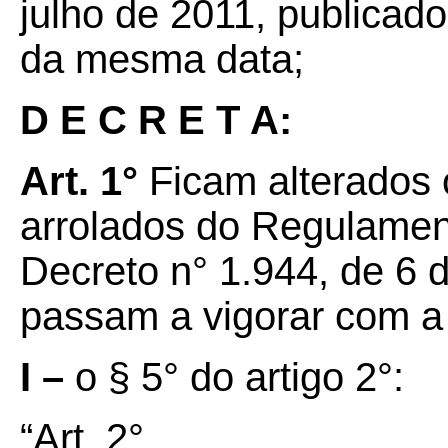
julho de 2011, publicado
da mesma data;
D E C R E T A:
Art. 1°
Ficam alterados 
arrolados do Regulamen
Decreto n° 1.944, de 6 
passam a vigorar com a
I –
o § 5° do artigo 2°:
“Art. 2°