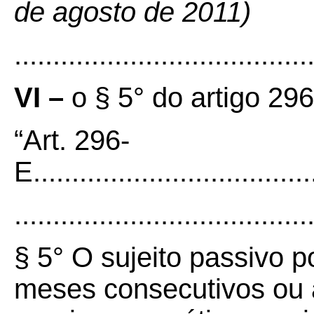
de agosto de 2011)
......................................
VI –
o § 5° do artigo 296
“Art. 296-
E.....................................
......................................
§ 5° O sujeito passivo p
meses consecutivos ou 