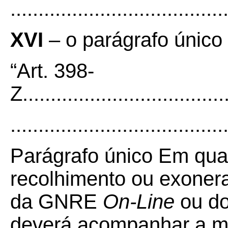
......................................
XVI
– o parágrafo único 
“Art. 398-
Z.....................................
......................................
Parágrafo único Em qua
recolhimento ou exoner
da GNRE
On-Line
ou d
deverá acompanhar a m