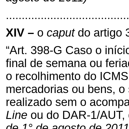
......................................
XIV –
o
caput
do artigo
“Art. 398-G Caso o iníc
final de semana ou feri
o recolhimento do ICMS 
mercadorias ou bens, o 
realizado sem o acom
Line
ou do DAR-1/AUT, 
de 1° de agosto de 2011