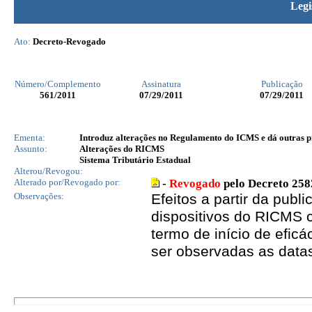
Legi
Ato:
Decreto-Revogado
Número/Complemento
Assinatura
Publicação
561
/2011
07/29/2011
07/29/2011
Ementa:
Introduz alterações no Regulamento do ICMS e dá outras p
Assunto:
Alterações do RICMS
Sistema Tributário Estadual
Alterou/Revogou:
Alterado por/Revogado por:
-
Revogado
pelo Decreto 258
Observações:
Efeitos a partir da publ
dispositivos do RICMS 
termo de início de efic
ser observadas as data