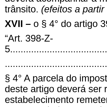
trânsito.
(efeitos a parti
XVII –
o § 4° do artigo 
“Art. 398-Z-
5.....................................
......................................
§ 4° A parcela do impos
deste artigo deverá ser 
estabelecimento remete