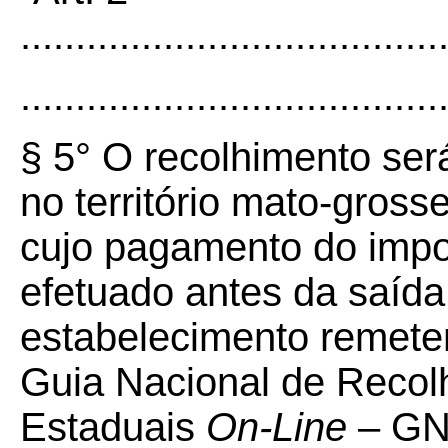
......................................
......................................
§ 5° O recolhimento será
no território mato-gros
cujo pagamento do impos
efetuado antes da saída
estabelecimento remeten
Guia Nacional de Recol
Estaduais
On-Line
– G