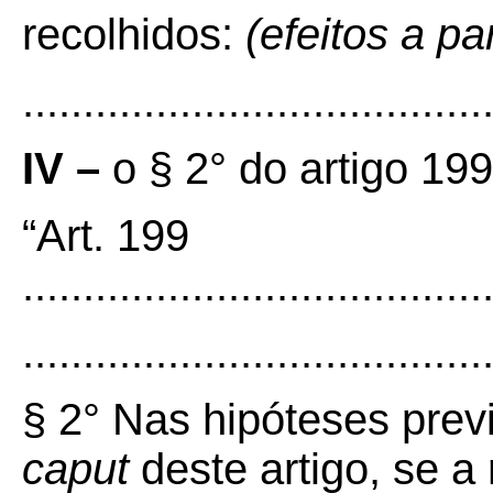
recolhidos:
(efeitos a pa
......................................
IV –
o § 2° do artigo 199
“Art. 199
......................................
......................................
§ 2° Nas hipóteses previs
caput
deste artigo, se a