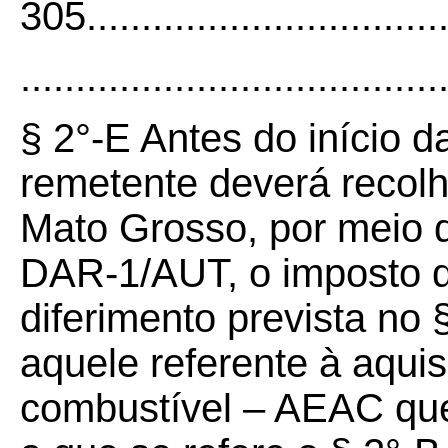
305..................................
......................................
§ 2°-E Antes do início d
remetente deverá recolh
Mato Grosso, por mei
DAR-1/AUT, o imposto d
diferimento prevista no §
aquele referente à aquisi
combustível – AEAC que