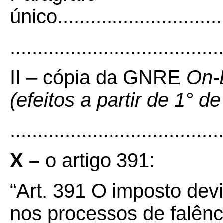
único................................
......................................
II – cópia da GNRE
On-
(efeitos a partir de 1° d
......................................
X –
o artigo 391:
“Art. 391 O imposto dev
nos processos de falênci