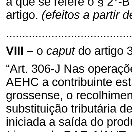
a que se refere o § 2°-B 
artigo.
(efeitos a partir
......................................
VIII –
o
caput
do artigo 
“Art. 306-J Nas operaçõ
AEHC a contribuinte esta
grossense, o recolhimen
substituição tributária 
iniciada a saída do pr