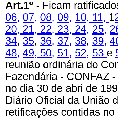
Art.1º
- Ficam ratifica
06,
07,
08,
09,
10,
11,
1
20,
21,
22,
23,
24,
25,
2
34
,
35
,
36,
37,
38
,
39,
4
48,
49,
50,
51,
52,
53
e
reunião ordinária do Co
Fazendária - CONFAZ - 
no dia 30 de abri de 199
Diário Oficial da União
retificações contidas no