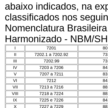
abaixo indicados, na ex
classificados nos segui
Nomenclatura Brasileira
Harmonizado - NBM/SH
I
7201
80
II
7202.1 a 7202.92
73
III
7202.99
73
IV
7203 a 7206
84
V
7207 a 7211
83
VI
7212
84
VII
7213 a 7216
88
VIII
7218 a 7224
88
IX
7225 e 7226
84
X
7227 a 7229
88