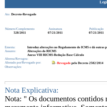
Legi
Ato:
Decreto-Revogado
Número/Complemento
Assinatura
Publicação
528
/2011
07/21/2011
07/21/2011
Ementa:
Introduz alterações no Regulamento do ICMS e dá outras p
Assunto:
Alterações do RICMS
Anexo VIII RICMS-Redução Base Cálculo
Alterou/Revogou:
Alterado por/Revogado por:
-
Revogado
pelo Decreto 2582/2014
Observações:
Nota Explicativa:
Nota: " Os documentos contidos n