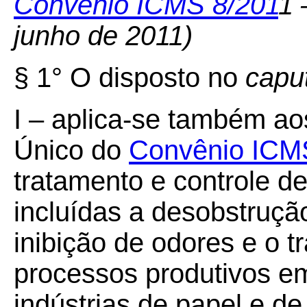
Convênio ICMS 8/201
1 
junho de 2011)
§ 1° O disposto no
capu
I – aplica-se também ao
Único do
Convênio ICM
tratamento e controle de 
incluídas a desobstrução
inibição de odores e o 
processos produtivos em
indústrias de papel e de