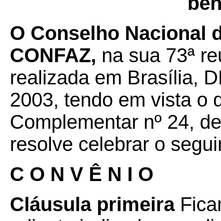
ben
O Conselho Nacional de
CONFAZ,
na sua 73ª re
realizada em Brasília, D
2003, tendo em vista o 
Complementar nº 24, de 
resolve celebrar o segui
C O N V Ê N I O
Cláusula primeira
Ficam