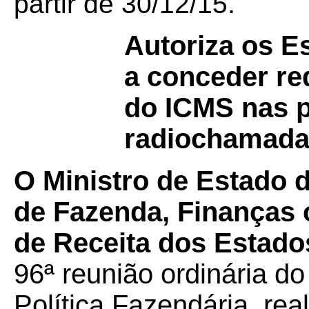
.
partir de 30/12/15
Autoriza os Es
a conceder re
do ICMS nas p
radiochamada
O Ministro de Estado 
de Fazenda, Finanças 
de Receita dos Estados
96ª reunião ordinária d
Política Fazendária, rea