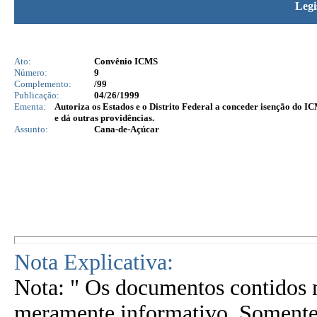
Legi
Ato:
Convênio ICMS
Número:
9
Complemento:
/99
Publicação:
04/26/1999
Ementa:
Autoriza os Estados e o Distrito Federal a conceder isenção do I
e dá outras providências.
Assunto:
Cana-de-Açúcar
Nota Explicativa:
Nota: " Os documentos contidos n
meramente informativo. Somente 