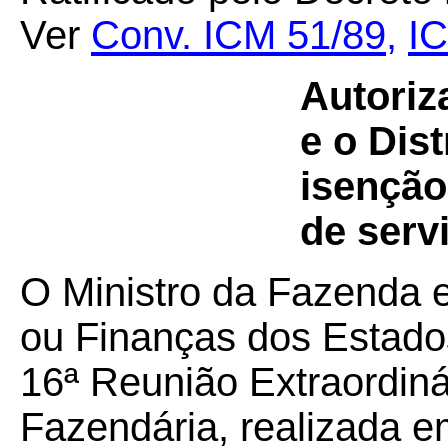
Ver
Conv. ICM 51/89
,
I
Autoriz
e o Dis
isenção
de serv
O Ministro da Fazenda 
ou Finanças dos Estados
16ª Reunião Extraordiná
Fazendária, realizada em