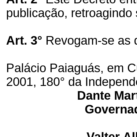
publicação, retroagindo 
Art. 3°
Revogam-se as d
Palácio Paiaguás, em C
2001, 180° da Independ
Dante Mart
Governad
Valter A