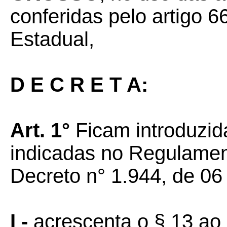
conferidas pelo artigo 66
Estadual,
D E C R E T A:
Art. 1°
Ficam introduzid
indicadas no Regulamen
Decreto n° 1.944, de 06
I -
acrescenta o § 13 ao a