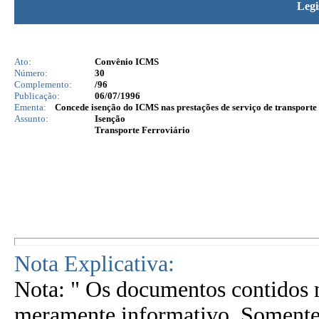
Legi
Ato:
Convênio ICMS
Número:
30
Complemento:
/96
Publicação:
06/07/1996
Ementa:
Concede isenção do ICMS nas prestações de serviço de transporte f
Assunto:
Isenção
Transporte Ferroviário
Nota Explicativa:
Nota: " Os documentos contidos n
meramente informativo. Somente 