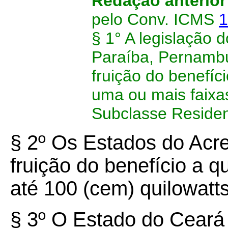
Redação anterior
pelo Conv. ICMS
1
§ 1° A legislação 
Paraíba, Pernambu
fruição do benefíc
uma ou mais faix
Subclasse Residen
§ 2º Os Estados do Acre
fruição do benefício a q
até 100 (cem) quilowatt
§ 3º O Estado do Ceará l