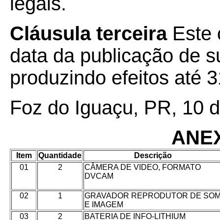
legais.
Cláusula terceira
Este 
data da publicação de su
produzindo efeitos até 
Foz do Iguaçu, PR, 10 
ANE
Item
Quantidade
Descrição
01
2
CÂMERA DE VIDEO, FORMATO
DVCAM
02
1
GRAVADOR REPRODUTOR DE SO
E IMAGEM
03
2
BATERIA DE INFO-LITHIUM