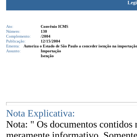
Legi
Ato:
Convênio ICMS
Número:
130
Complemento:
/2004
Publicação:
12/15/2004
Ementa:
Autoriza o Estado de São Paulo a conceder isenção na importação 
Assunto:
Importação
Isenção
Nota Explicativa:
Nota: " Os documentos contidos n
meramente informativo. Somente 