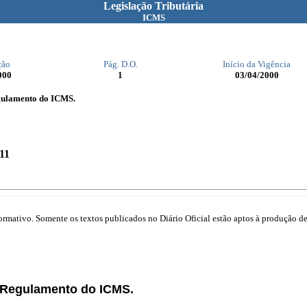
Legislação Tributária
ICMS
ção
Pág. D.O.
Início da Vigência
000
1
03/04/2000
egulamento do ICMS.
11
mativo. Somente os textos publicados no Diário Oficial estão aptos à produção de 
o Regulamento do ICMS.