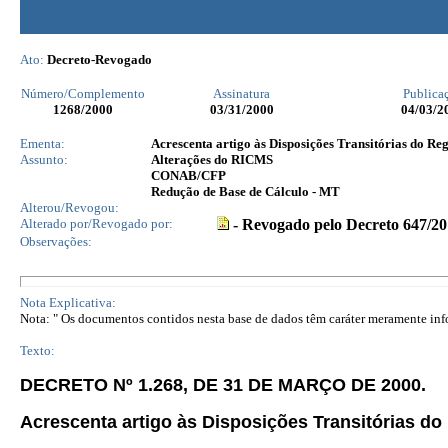
Ato:
Decreto-Revogado
Número/Complemento
Assinatura
Publica
1268
/2000
03/31/2000
04/03/2
Ementa:
Acrescenta artigo às Disposições Transitórias do R
Assunto:
Alterações do RICMS
CONAB/CFP
Redução de Base de Cálculo - MT
Alterou/Revogou:
Alterado por/Revogado por:
- Revogado pelo Decreto 647/20
Observações:
Nota Explicativa:
Nota: " Os documentos contidos nesta base de dados têm caráter meramente infor
Texto:
DECRETO Nº 1.268, DE 31 DE MARÇO DE 2000.
Acrescenta artigo às Disposições Transitórias d