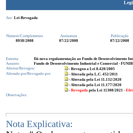
Legi
Ato:
Lei-Revogada
Número/Complemento
Assinatura
Publicação
8938
/2008
07/22/2008
07/22/2008
Ementa:
Dá nova regulamentação ao Fundo de Desenvolvimento Indu
Assunto:
Fundo de Desenvolvimento Industrial e Comercial - FUND
Alterou/Revogou:
- Revogou a Lei 8.420/2005
Alterado por/Revogado por:
- Alterada pela L.C. 452/2011
- Alterada pela Lei 11.132/2020
- Alterada pela Lei 11.177/2020
-
Revogada
pela Lei 11308/2021 -
Efei
Observações:
Nota Explicativa: