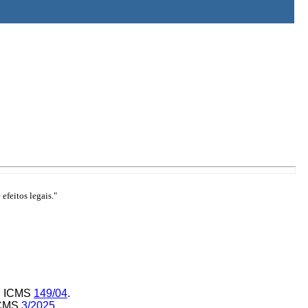
efeitos legais."
v. ICMS
149/04
.
 ICMS
3/2025
.