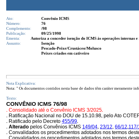
Ato:
Convênio ICMS
Número:
76
Complemento:
/98
Publicação:
09/25/1998
Ementa:
Autoriza a conceder isenção do ICMS às operações internas e 
Assunto:
Isenção
Pescado-Peixe/Crustáceo/Molusco
Peixes criados em cativeiro
Nota Explicativa:
Nota: " Os documentos contidos nesta base de dados têm caráter meramente infor
Texto:
CONVÊNIO ICMS 76/98
. Consolidado até o Convênio ICMS 3/2025.
. Ratificação Nacional no DOU de 15.10.98, pelo Ato CO
. Ratificado pelo Decreto
455/99
.
.
Alterado
pelos Convênios ICMS
149/04
,
23/12
,
66/12
,
117/
. Convalidados os procedimentos adotados nos termos dest
. Convalidados os procedimentos adotados nos termos deste