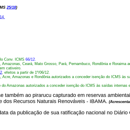
ICMS
25/18
)
14.
elo Conv. ICMS
66/12.
, Amazonas, Ceará, Mato Grosso, Pará, Pernambuco, Rondônia e Roraima au
em cativeiro.
12
, efeitos a partir de 1º/06/12.
 Acre, Amazonas e Rondônia autorizados a conceder isenção do ICMS às saíd
 do Amazonas autorizados a conceder isenção do ICMS às saídas internas e i
-se também ao pirarucu capturado em reservas ambientai
te e dos Recursos Naturais Renováveis - IBAMA.
(Acrescent
ta da publicação de sua ratificação nacional no Diário O