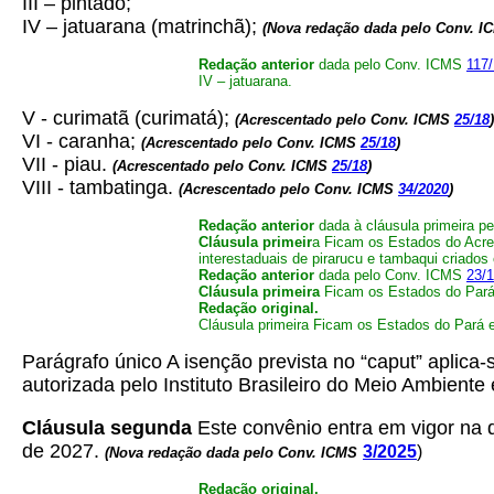
III – pintado;
IV – jatuarana (matrinchã);
(Nova redação dada pelo Conv. 
Redação anterior
dada pelo Conv. ICMS
117/
IV – jatuarana.
V - curimatã (curimatá);
(Acrescentado pelo Conv. ICMS
25/18
)
VI - caranha;
(Acrescentado pelo Conv. ICMS
25/18
)
VII - piau.
(Acrescentado pelo Conv. ICMS
25/18
)
VIII - tambatinga.
(Acrescentado pelo Conv. ICMS
34/2020
)
Redação anterior
dada à cláusula primeira p
Cláusula primeir
a Ficam os Estados do Acre
interestaduais de pirarucu e tambaqui criados 
Redação anterior
dada pelo Conv. ICMS
23/
Cláusula primeira
Ficam os Estados do Pará,
Redação original.
Cláusula primeira Ficam os Estados do Pará e
Parágrafo único A isenção prevista no “caput” aplica
autorizada pelo Instituto Brasileiro do Meio Ambien
Cláusula segunda
Este convênio entra em vigor na da
de 2027.
3/2025
)
(Nova redação dada pelo Conv. ICMS
Redação original.