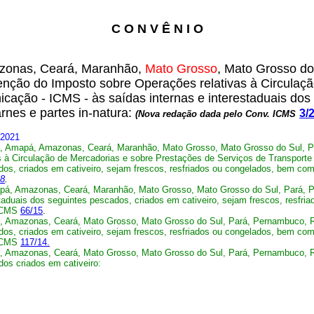
C O N V Ê N I O
zonas, Ceará, Maranhão,
Mato Grosso
, Mato Grosso do
enção do Imposto sobre Operações relativas à Circulaç
icação - ICMS - às saídas internas e interestaduais dos
rnes e partes in-natura:
3/
(Nova redação dada pelo Conv. ICMS
/2021
, Amapá, Amazonas, Ceará, Maranhão, Mato Grosso, Mato Grosso do Sul, Pa
 à Circulação de Mercadorias e sobre Prestações de Serviços de Transporte 
dos, criados em cativeiro, sejam frescos, resfriados ou congelados, bem com
8
.
á, Amazonas, Ceará, Maranhão, Mato Grosso, Mato Grosso do Sul, Pará, Pe
taduais dos seguintes pescados, criados em cativeiro, sejam frescos, resfri
 ICMS
66/15
.
, Amazonas, Ceará, Mato Grosso, Mato Grosso do Sul, Pará, Pernambuco, R
dos, criados em cativeiro, sejam frescos, resfriados ou congelados, bem com
ICMS
117/14.
, Amazonas, Ceará, Mato Grosso, Mato Grosso do Sul, Pará, Pernambuco, R
dos criados em cativeiro: