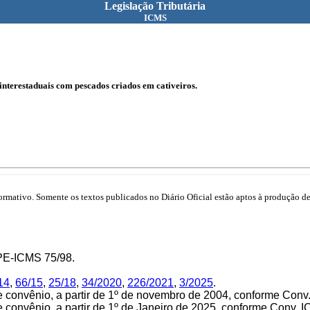
Legislação Tributária
ICMS
interestaduais com pescados criados em cativeiros.
mativo. Somente os textos publicados no Diário Oficial estão aptos à produção de 
TEPE-ICMS
75/98.
14
,
66/15
,
25/18
,
34/2020
,
226/2021
,
3/2025
.
e convênio, a partir de 1º de novembro de 2004, conforme Con
 convênio, a partir de 1º de Janeiro de 2025, conforme Conv.