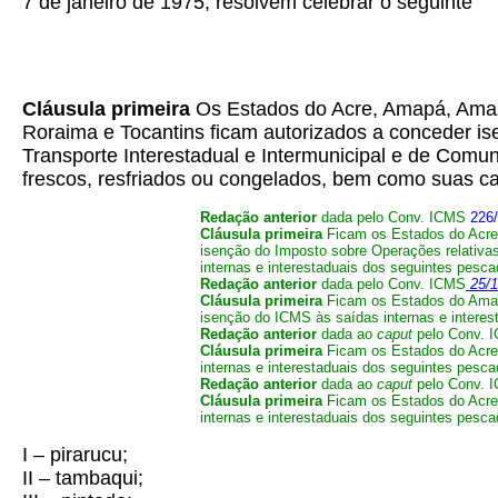
7 de janeiro de 1975, resolvem celebrar o seguinte
Cláusula primeira
Os Estados do Acre, Amapá, Ama
Roraima e Tocantins ficam autorizados a conceder is
Transporte Interestadual e Intermunicipal e de Comun
frescos, resfriados ou congelados, bem como suas ca
Redação anterior
dada pelo Conv. ICMS
226
Cláusula primeira
Ficam os Estados do Acre
isenção do Imposto sobre Operações relativas
internas e interestaduais dos seguintes pesca
Redação anterior
dada pelo Conv. ICMS
25/1
Cláusula primeira
Ficam os Estados do Amap
isenção do ICMS às saídas internas e interes
Redação anterior
dada ao
caput
pelo Conv.
Cláusula primeira
Ficam os Estados do Acre
internas e interestaduais dos seguintes pesca
Redação anterior
dada ao
caput
pelo Conv. 
Cláusula primeira
Ficam os Estados do Acre
internas e interestaduais dos seguintes pesca
I – pirarucu;
II – tambaqui;