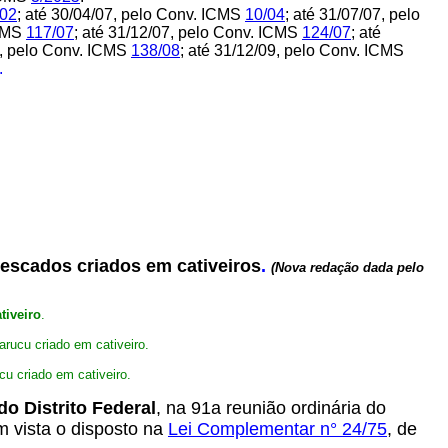
/02
; até 30/04/07, pelo Conv. ICMS
10/04
; até 31/07/07, pelo
ICMS
117/07
; até 31/12/07, pelo Conv. ICMS
124/07
; até
9, pelo Conv. ICMS
138/08
; até 31/12/09, pelo Conv. ICMS
.
pescados criados em cativeiros
.
(Nova redação dada pelo
tiveiro
.
rucu criado em cativeiro
.
u criado em cativeiro.
o Distrito Federal
, na 91a reunião ordinária do
m vista o disposto na
Lei Complementar n° 24/75
, de