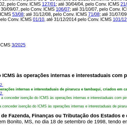
4/02, pelo Conv. ICMS
127/01
; até 30/04/04, pelo Conv. ICMS
21
é 30/09/07, pelo Conv. ICMS
106/07
; até 31/10/07, pelo Conv. 
. ICMS
53/08
; até 31/12/08, pelo Conv. ICMS
71/08
; até 31/07/0
 pelo Conv. ICMS
01/10
,
até 31/12/2014 pelo Conv. ICMS
101/12
 ICMS
3/2025
o ICMS às operações internas e interestaduais com 
2.
rações internas e interestaduais de pirarucu e tambaqui, criados em ca
2.
a conceder isenção do ICMS às operações internas e interestaduais com pira
conceder isenção do ICMS às operações internas e interestaduais de piraruc
 de Fazenda, Finanças ou Tributação dos Estados e d
 em Bonito, MS, no dia 18 de setembro de 1998, tendo e