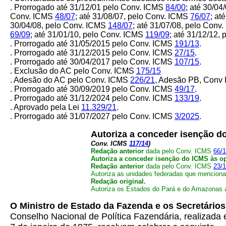
. Prorrogado até 31/12/01 pelo Conv. ICMS
84/00
; até 30/0
Conv. ICMS
48/07
; até 31/08/07, pelo Conv. ICMS
76/07
; at
30/04/08, pelo Conv. ICMS
148/07
; até 31/07/08, pelo Conv
69/09
; até 31/01/10, pelo Conv. ICMS
119/09
; até 31/12/12,
. Prorrogado até 31/05/2015 pelo Conv. ICMS
191/13
.
. Prorrogado até 31/12/2015 pelo Conv. ICMS
27/15
.
. Prorrogado até 30/04/2017 pelo Conv. ICMS
107/15
.
. Exclusão do AC pelo Conv. ICMS
175/15
. Adesão do AC pelo Conv. ICMS
226/21
, Adesão PB, Conv
. Prorrogado até 30/09/2019 pelo Conv. ICMS
49/17
.
. Prorrogado até 31/12/2024 pelo Conv. ICMS
133/19
.
. Aprovado pela Lei
11.329/21
.
. Prorrogado até 31/07/2027 pelo Conv. ICMS
3/2025
.
Autoriza a conceder isenção d
Conv. ICMS
117/14
)
Redação anterior
dada pelo Conv. ICMS
66/1
Autoriza a conceder isenção do ICMS às ope
Redação anterior
dada pelo Conv. ICMS
23/1
Autoriza as unidades federadas que menciona 
Redação original.
Autoriza os Estados do Pará e do Amazonas a 
O Ministro de Estado da Fazenda e os Secretários
Conselho Nacional de Política Fazendária, realizada