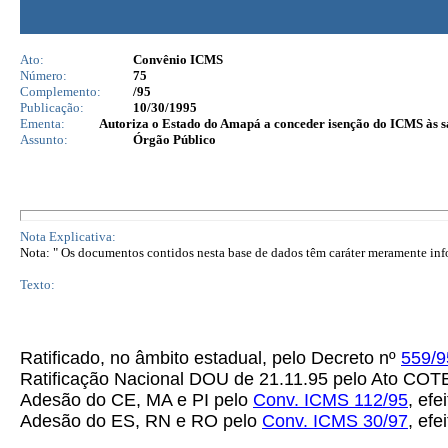
Ato:
Convênio ICMS
Número:
75
Complemento:
/95
Publicação:
10/30/1995
Ementa:
Autoriza o Estado do Amapá a conceder isenção do ICMS às sa
Assunto:
Órgão Público
Nota Explicativa:
Nota: " Os documentos contidos nesta base de dados têm caráter meramente infor
Texto:
Ratificado, no âmbito estadual, pelo Decreto nº
559/9
Ratificação Nacional DOU de 21.11.95 pelo Ato C
Adesão do CE, MA e PI pelo
Conv. ICMS 112/95
, efe
Adesão do ES, RN e RO pelo
Conv. ICMS
30/97
,
efei