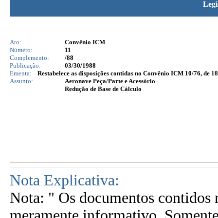
Legi
Ato:
Convênio ICM
Número:
11
Complemento:
/88
Publicação:
03/30/1988
Ementa:
Restabelece as disposições contidas no Convênio ICM 10/76, de 18
Assunto:
Aeronave Peça/Parte e Acessório
Redução de Base de Cálculo
Nota Explicativa:
Nota: " Os documentos contidos n
meramente informativo. Somente 