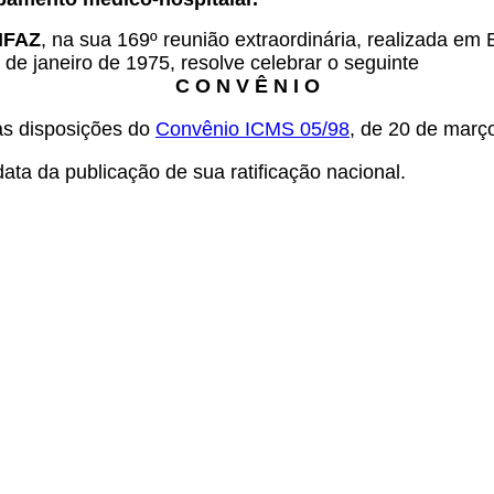
ONFAZ
, na sua 169º reunião extraordinária, realizada em
 de janeiro de 1975, resolve celebrar o seguinte
C O N V Ê N I O
as disposições do
Convênio ICMS 05/98
, de 20 de març
ata da publicação de sua ratificação nacional.