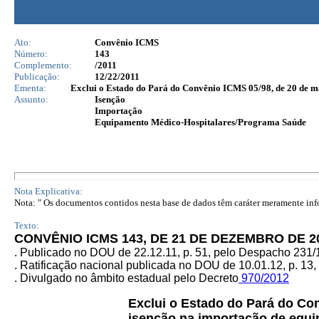
Ato:
Convênio ICMS
Número:
143
Complemento:
/2011
Publicação:
12/22/2011
Ementa:
Exclui o Estado do Pará do Convênio ICMS 05/98, de 20 de m
Assunto:
Isenção
Importação
Equipamento Médico-Hospitalares/Programa Saúde
Nota Explicativa:
Nota: " Os documentos contidos nesta base de dados têm caráter meramente infor
Texto:
CONVÊNIO ICMS 143, DE 21 DE DEZEMBRO DE 2
. Publicado no DOU de 22.12.11, p. 51, pelo Despacho 231
. Ratificação nacional publicada no DOU de 10.01.12, p. 13,
. Divulgado no âmbito estadual pelo Decreto
970/2012
Exclui o Estado do Pará do C
isenção na importação de equi