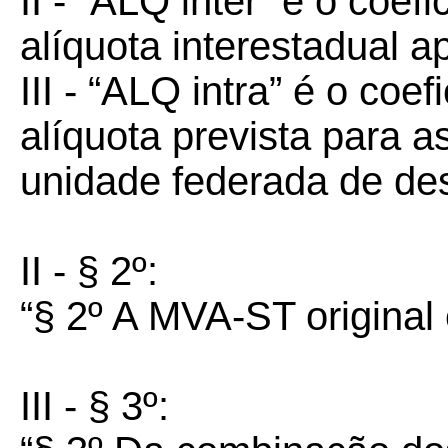
II - “ALQ inter” é o coef
alíquota interestadual a
III - “ALQ intra” é o coe
alíquota prevista para a
unidade federada de des
II - § 2º:
“§ 2º A MVA-ST original 
III - § 3º: