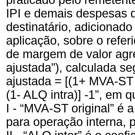
IPI e demais despesas 
destinatário, adicionado
aplicação, sobre o refer
de margem de valor agr
ajustada”), calculada s
ajustada = [(1+ MVA-ST or
(1- ALQ intra)] -1”, em q
I - “MVA-ST original” é
para operação interna, p