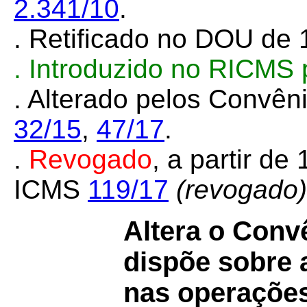
2.341/10
.
. Retificado no DOU de 1
.
Introduzido no RICMS 
. Alterado pelos Convê
32/15
,
47/17
.
.
Revogado
, a parti
r de
ICMS
119/17
(revogado)
Altera o Con
dispõe sobre a
nas operações