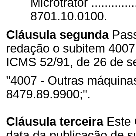
Microtrator ................
8701.10.0100.
Cláusula segunda
Pass
redação o subitem 4007
ICMS 52/91, de 26 de s
"4007 - Outras máquinas 
8479.89.9900;".
Cláusula terceira
Este 
data da publicação de su