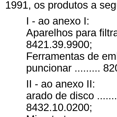
1991, os produtos a segu
I - ao anexo I:
Aparelhos para filtr
8421.39.9900;
Ferramentas de emb
puncionar ......... 
II - ao anexo II:
arado de disco ............
8432.10.0200;