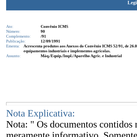
Legi
Ato:
Convênio ICMS
Número:
90
Complemento:
/91
Publicação:
12/09/1991
Ementa:
Acrescenta produtos aos Anexos do Convênio ICMS 52/91, de 26.0
equipamentos industriais e implementos agrícolas.
Assunto:
Máq./Equip./Impl./Aparelho Agric. e Industrial
Nota Explicativa:
Nota: " Os documentos contidos n
meramente informativo. Somente 