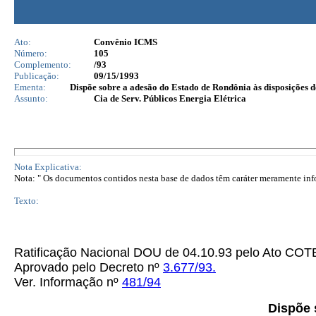
Ato:
Convênio ICMS
Número:
105
Complemento:
/93
Publicação:
09/15/1993
Ementa:
Dispõe sobre a adesão do Estado de Rondônia às disposições 
Assunto:
Cia de Serv. Públicos Energia Elétrica
Nota Explicativa:
Nota: " Os documentos contidos nesta base de dados têm caráter meramente infor
Texto:
Ratificação Nacional DOU de 04.10.93 pelo Ato C
Aprovado pelo Decreto nº
3.677/93.
Ver. Informação nº
481/94
Dispõe 